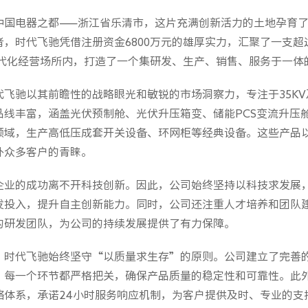
中国电器之都——浙江省乐清市，这片充满创新活力的土地孕育
者，时代飞驰凭借注册资金6800万元的雄厚实力，汇聚了一支超
现代化经营场所内，打造了一个集研发、生产、销售、服务于一体
代飞驰以其前瞻性的战略眼光和敏锐的市场洞察力，专注于35K
品线丰富，涵盖光伏预制舱、光伏升压箱变、储能PCS变流升压
领域，生产高低压成套开关设备、环网柜等经典设备。这些产品
外众多客户的青睐。
企业的成功离不开科技创新。因此，公司始终坚持以科技求发展
发投入，提升自主创新能力。同时，公司还注重人才培养和团队
的研发团队，为公司的持续发展提供了有力保障。
，时代飞驰始终坚守“以质量求生存”的原则。公司建立了完善
，每一个环节都严格把关，确保产品质量的稳定性和可靠性。此
络体系，承诺24小时服务响应机制，为客户提供及时、专业的支